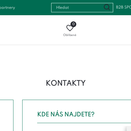
B2B SP
partnery
0
Oblíbené
KONTAKTY
KDE NÁS NAJDETE?