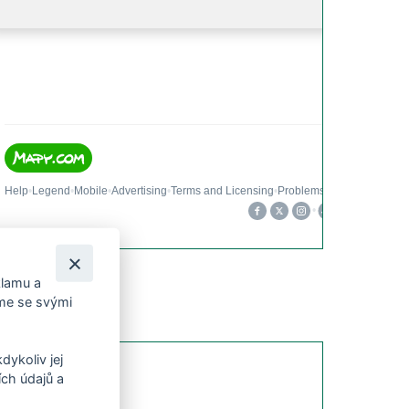
klamu a
íme se svými
dykoliv jej
ch údajů a