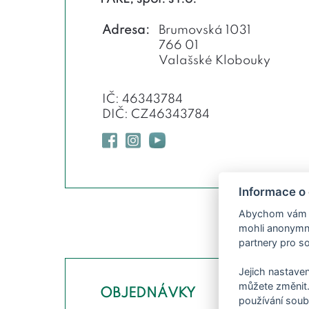
Adresa:
Brumovská 1031
766 01
Valašské Klobouky
IČ: 46343784
DIČ: CZ46343784
Informace o 
Abychom vám us
mohli anonymně
partnery pro so
Jejich nastaven
můžete změnit.
OBJEDNÁVKY
používání soub