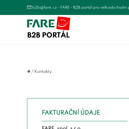
b2b@fare.cz
- FARE - B2B portál pro velkoobchodní 
/ Kontakty
FAKTURAČNÍ ÚDAJE
FARE, spol. s r.o.