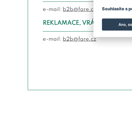
Souhlasíte s 
e-mail:
b2b@fare.cz
REKLAMACE, VRÁCENÍ ZBOŽÍ
Ano, s
e-mail:
b2b@fare.cz